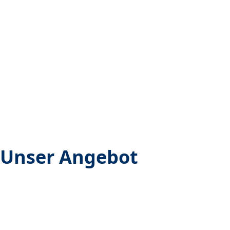
Sellhopsweg 18–22
22459 Hamburg
Telefon: 040 – 5581 4931
digitalmentoren@albertinen.de
Unser Angebot
Für interessierte Digitalmentoren:innen
Für geschulte Digitalmentor:innen
Für Senioren:innen
Für Kooperations­partner:innen