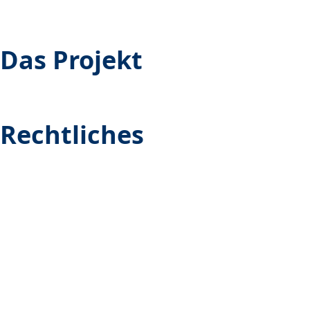
Für Senioren:innen
Für Kooperations­partner:innen
Das Projekt
Digitalmentor:in werden
Als Senior:in teilnehmen
Rechtliches
Datenschutzerklärung
Impressum
gefördert von:
durchgeführt von: