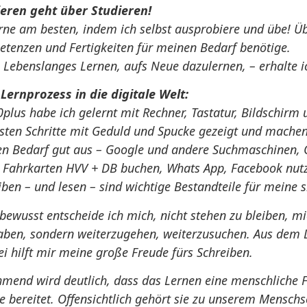
eren geht über Studieren!
erne am besten, indem ich selbst ausprobiere und übe! Üb
tenzen und Fertigkeiten für meinen Bedarf benötige.
 Lebenslanges Lernen, aufs Neue dazulernen, – erhalte i
Lernprozess in die digitale Welt:
0plus habe ich gelernt mit Rechner, Tastatur, Bildschi
rsten Schritte mit Geduld und Spucke gezeigt und machen
n Bedarf gut aus – Google und andere Suchmaschinen, O
 Fahrkarten HVV + DB buchen, Whats App, Facebook nutze
iben – und lesen – sind wichtige Bestandteile für meine s
bewusst entscheide ich mich, nicht stehen zu bleiben, mic
aben, sondern weiterzugehen, weiterzusuchen. Aus dem D
ei hilft mir meine große Freude fürs Schreiben.
mend wird deutlich, dass das Lernen eine menschliche Fäh
e bereitet. Offensichtlich gehört sie zu unserem Menschs