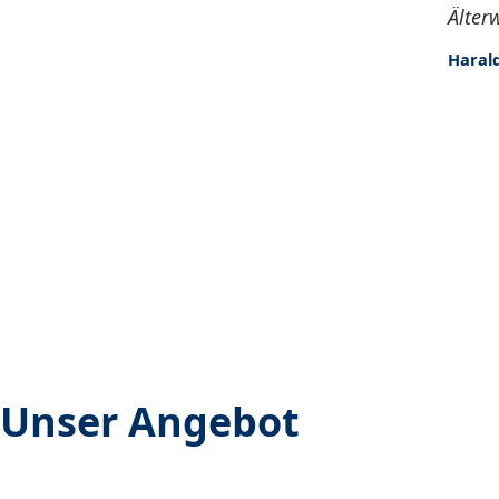
Älter
Harald
Sellhopsweg 18–22
22459 Hamburg
Telefon: 040 – 5581 4931
digitalmentoren@albertinen.de
Unser Angebot
Für interessierte Digitalmentoren:innen
Für geschulte Digitalmentor:innen