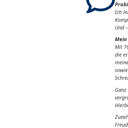
Probi
Ich l
Kompe
Und –
Mein 
Mit 7
die e
meine
sowie
Schre
Ganz 
vergr
Hierb
Zuneh
Freud